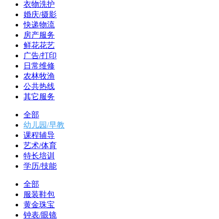
衣物洗护
婚庆/摄影
快递物流
房产服务
鲜花花艺
广告/打印
日常维修
农林牧渔
公共热线
其它服务
全部
幼儿园/早教
课程辅导
艺术/体育
特长培训
学历/技能
全部
服装鞋包
黄金珠宝
钟表/眼镜