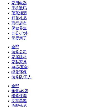
家用电器
手机数码
茗茶烟酒
鲜花礼品
商行超市
保健养生
办公/户外
母婴亲子
全部
装修公司
家居建材
家私家具
电器/五金
绿化环保
装修队/工人
全部
销售/4S店
维修保养
洗车美容
汽配饰品