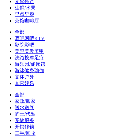
零食特产
生鲜/水果
早点早餐
茶馆咖啡厅
全部
酒吧网吧KTV
影院影吧
美容美发美甲
洗浴按摩足疗
游乐园/蹦床馆
游泳健身瑜伽
文体户外
其它娱乐
全部
家政/搬家
送水送气
的士/代驾
宠物服务
开锁修锁
二手/回收