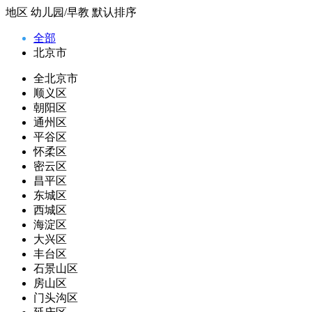
地区
幼儿园/早教
默认排序
全部
北京市
全北京市
顺义区
朝阳区
通州区
平谷区
怀柔区
密云区
昌平区
东城区
西城区
海淀区
大兴区
丰台区
石景山区
房山区
门头沟区