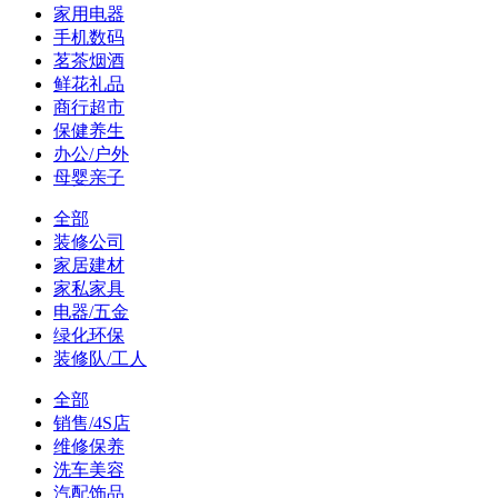
家用电器
手机数码
茗茶烟酒
鲜花礼品
商行超市
保健养生
办公/户外
母婴亲子
全部
装修公司
家居建材
家私家具
电器/五金
绿化环保
装修队/工人
全部
销售/4S店
维修保养
洗车美容
汽配饰品