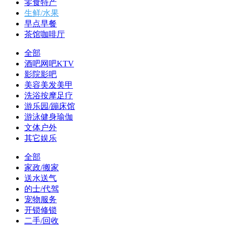
零食特产
生鲜/水果
早点早餐
茶馆咖啡厅
全部
酒吧网吧KTV
影院影吧
美容美发美甲
洗浴按摩足疗
游乐园/蹦床馆
游泳健身瑜伽
文体户外
其它娱乐
全部
家政/搬家
送水送气
的士/代驾
宠物服务
开锁修锁
二手/回收