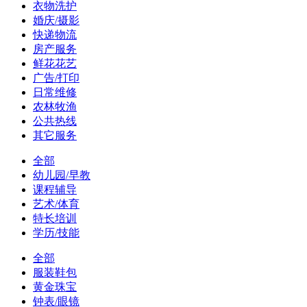
衣物洗护
婚庆/摄影
快递物流
房产服务
鲜花花艺
广告/打印
日常维修
农林牧渔
公共热线
其它服务
全部
幼儿园/早教
课程辅导
艺术/体育
特长培训
学历/技能
全部
服装鞋包
黄金珠宝
钟表/眼镜