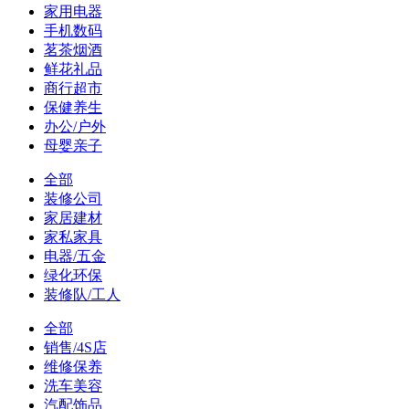
家用电器
手机数码
茗茶烟酒
鲜花礼品
商行超市
保健养生
办公/户外
母婴亲子
全部
装修公司
家居建材
家私家具
电器/五金
绿化环保
装修队/工人
全部
销售/4S店
维修保养
洗车美容
汽配饰品