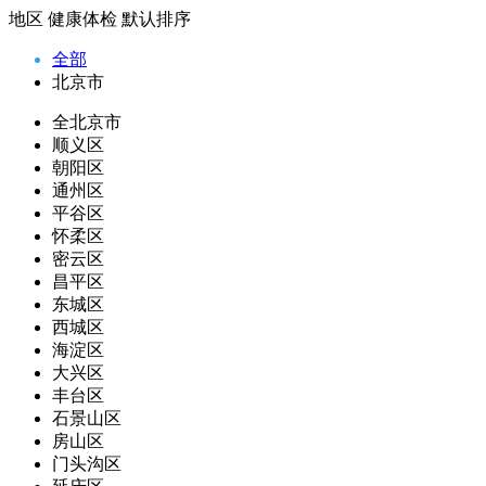
地区
健康体检
默认排序
全部
北京市
全北京市
顺义区
朝阳区
通州区
平谷区
怀柔区
密云区
昌平区
东城区
西城区
海淀区
大兴区
丰台区
石景山区
房山区
门头沟区