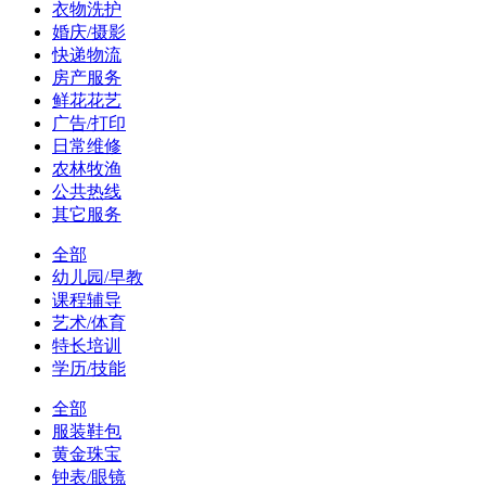
衣物洗护
婚庆/摄影
快递物流
房产服务
鲜花花艺
广告/打印
日常维修
农林牧渔
公共热线
其它服务
全部
幼儿园/早教
课程辅导
艺术/体育
特长培训
学历/技能
全部
服装鞋包
黄金珠宝
钟表/眼镜