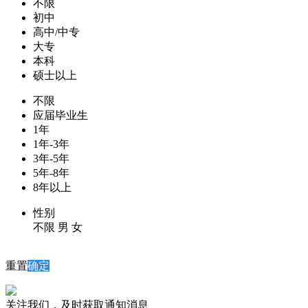
不限
初中
高中/中专
大专
本科
硕士以上
不限
应届毕业生
1年
1年-3年
3年-5年
5年-8年
8年以上
性别
不限
男
女
重置
确定
关注我们，及时获取通知消息