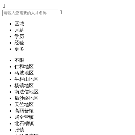


区域
月薪
学历
经验
更多
不限
仁和地区
马坡地区
牛栏山地区
杨镇地区
南法信地区
后沙峪地区
天竺地区
高丽营镇
赵全营镇
北石槽镇
张镇