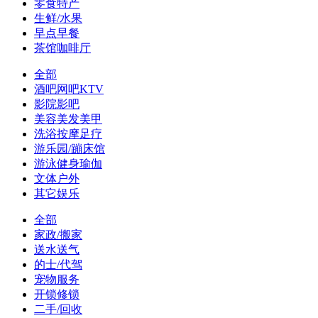
零食特产
生鲜/水果
早点早餐
茶馆咖啡厅
全部
酒吧网吧KTV
影院影吧
美容美发美甲
洗浴按摩足疗
游乐园/蹦床馆
游泳健身瑜伽
文体户外
其它娱乐
全部
家政/搬家
送水送气
的士/代驾
宠物服务
开锁修锁
二手/回收