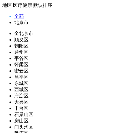
地区
医疗健康
默认排序
全部
北京市
全北京市
顺义区
朝阳区
通州区
平谷区
怀柔区
密云区
昌平区
东城区
西城区
海淀区
大兴区
丰台区
石景山区
房山区
门头沟区