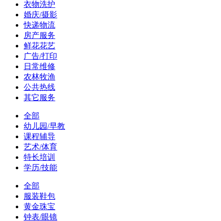
衣物洗护
婚庆/摄影
快递物流
房产服务
鲜花花艺
广告/打印
日常维修
农林牧渔
公共热线
其它服务
全部
幼儿园/早教
课程辅导
艺术/体育
特长培训
学历/技能
全部
服装鞋包
黄金珠宝
钟表/眼镜