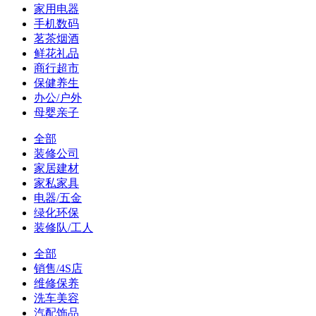
家用电器
手机数码
茗茶烟酒
鲜花礼品
商行超市
保健养生
办公/户外
母婴亲子
全部
装修公司
家居建材
家私家具
电器/五金
绿化环保
装修队/工人
全部
销售/4S店
维修保养
洗车美容
汽配饰品