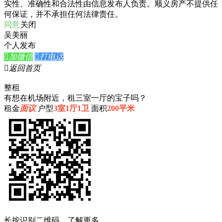
实性、准确性和合法性由信息发布人负责。顺义房产不提供任
何保证，并不承担任何法律责任。
同意
关闭
吴美丽
个人发布

加微信

打电话

返回首页
整租
有想在机场附近，租三室一厅的宝子吗？
租金
面议
户型
3室1厅1卫
面积
200平米
长按识别二维码，了解更多