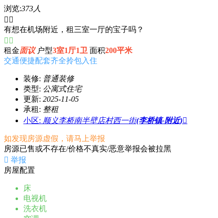
浏览:
373人


有想在机场附近，租三室一厅的宝子吗？


租金
面议
户型
3室1厅1卫
面积
200平米
交通便捷
配套齐全
拎包入住
装修:
普通装修
类型:
公寓式住宅
更新:
2025-11-05
承租:
整租
小区:
顺义李桥南半壁店村西一街
(李桥镇-附近)

如发现房源虚假，请马上举报
房源已售或不存在/价格不真实/恶意举报会被拉黑

举报
房屋配置
床
电视机
洗衣机