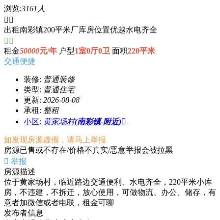
浏览:
3161人


出租南彩镇200平米厂库房位置优越水电齐全


租金
50000
元/年
户型
1室0厅0卫
面积
220平米
交通便捷
装修:
普通装修
类型:
普通住宅
更新:
2026-08-08
承租:
整租
小区:
黄家场村
(南彩镇-附近)

如发现房源虚假，请马上举报
房源已售或不存在/价格不真实/恶意举报会被拉黑

举报
房源描述
位于黄家场村，临近路边交通便利、水电齐全，220平米小库
房，不违建，不拆迁，放心使用，可做物流、办公、储存，有
意者加微信或者电联，租金可聊
发布者信息