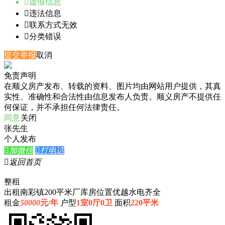

虚假信息

违法信息

联系方式无效

分类错误
提交举报
取消
免责声明
在顺义房产发布、转载的资料、图片均由网站用户提供，其真
实性、准确性和合法性由信息发布人负责。顺义房产不提供任
何保证，并不承担任何法律责任。
同意
关闭
张先生
个人发布

加微信

打电话

返回首页
整租
出租南彩镇200平米厂库房位置优越水电齐全
租金
50000
元/年
户型
1室0厅0卫
面积
220平米